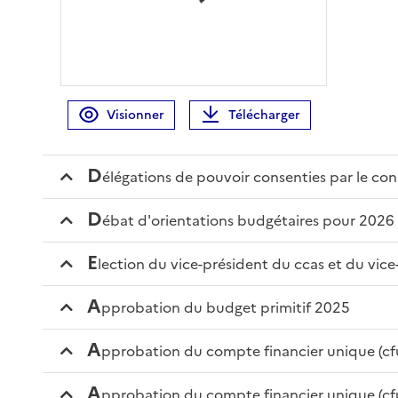
Visionner
Télécharger
d
élégations de pouvoir consenties par le con
d
ébat d'orientations budgétaires pour 2026
e
lection du vice-président du ccas et du vic
a
pprobation du budget primitif 2025
a
pprobation du compte financier unique (cf
a
pprobation du compte financier unique (cf