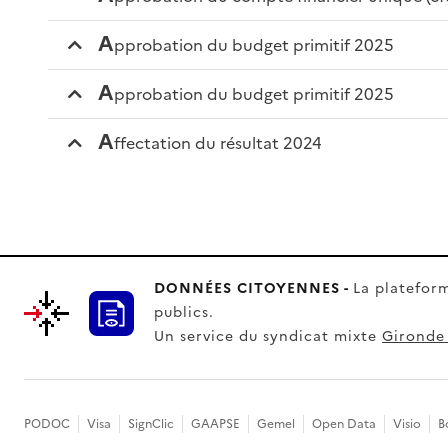
a
pprobation du budget primitif 2025
a
pprobation du budget primitif 2025
a
ffectation du résultat 2024
DONNÉES CITOYENNES -
La plateform
publics.
Un service du syndicat mixte
Gironde
PODOC
Visa
SignClic
GAAPSE
Gemel
Open Data
Visio
B