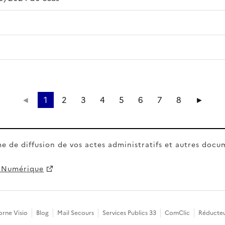
◄
1
2
3
4
5
6
7
8
►
e de diffusion de vos actes administratifs et autres docu
 Numérique
orne Visio
Blog
Mail Secours
Services Publics 33
ComClic
Réducte